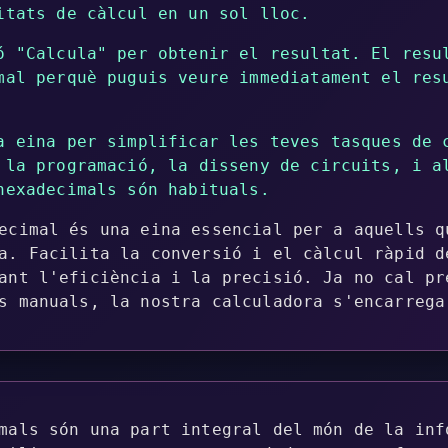
itats de càlcul en un sol lloc.
ó "Calcula" per obtenir el resultat. El resu
mal perquè puguis veure immediatament el res
a eina per simplificar les teves tasques de 
 la programació, la disseny de circuits, i a
hexadecimals són habituals.
ecimal és una eina essencial per a aquells q
a. Facilita la conversió i el càlcul ràpid d
ant l'eficiència i la precisió. Ja no cal pr
s manuals, la nostra calculadora s'encarrega
mals són una part integral del món de la inf