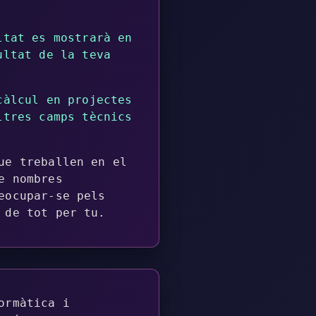
ltat es mostrarà en
ultat de la teva
càlcul en projectes
ltres camps tècnics
ue treballen en el
e nombres
eocupar-se pels
 de tot per tu.
ormàtica i