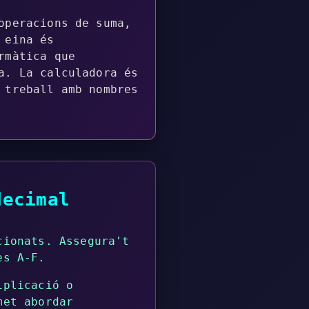
operacions de suma,
 eina és
rmàtica que
a. La calculadora és
 treball amb nombres
decimal
cionats. Assegura't
es A-F.
iplicació o
met abordar