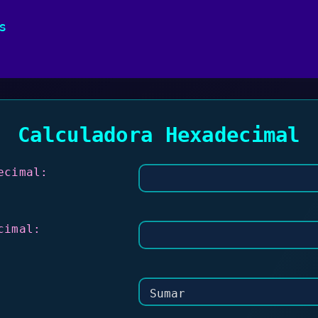
s
Calculadora Hexadecimal
ecimal:
cimal: