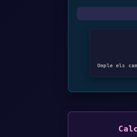
Omple els ca
Cal