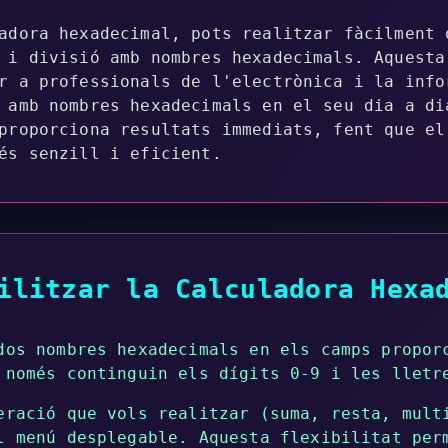
adora hexadecimal, pots realitzar fàcilment 
 i divisió amb nombres hexadecimals. Aquesta
r a professionals de l'electrònica i la info
 amb nombres hexadecimals en el seu dia a di
proporciona resultats immediats, fent que el
és senzill i eficient.
ilitzar la Calculadora Hexa
dos nombres hexadecimals en els camps propor
 només continguin els dígits 0-9 i les lletr
eració que vols realitzar (suma, resta, mult
l menú desplegable. Aquesta flexibilitat per