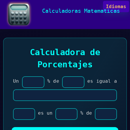
Idiomas
Calculadoras Matematicas
Calculadora de
Porcentajes
Un
% de
es igual a
es un
% de