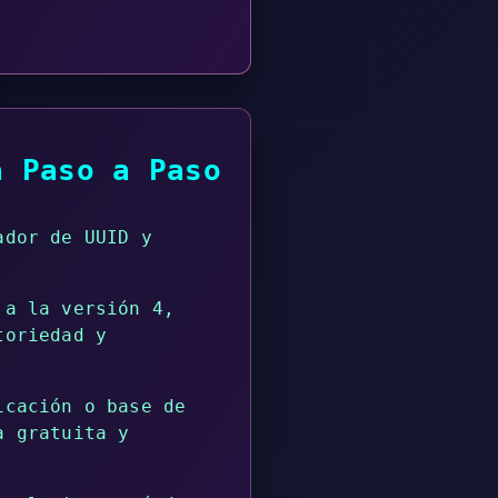
a Paso a Paso
ador de UUID y
 a la versión 4,
toriedad y
icación o base de
a gratuita y